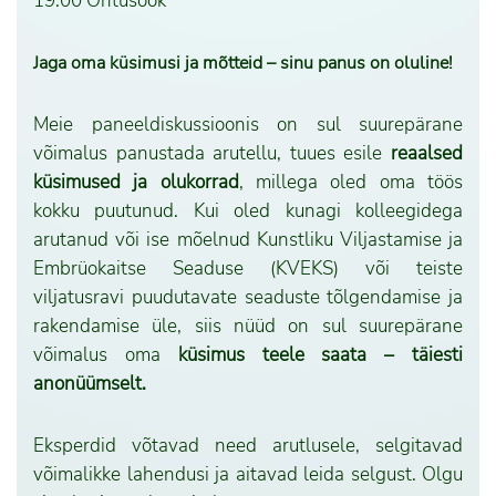
19.00 Õhtusöök
Jaga oma küsimusi ja mõtteid – sinu panus on oluline!
Meie paneeldiskussioonis on sul suurepärane
võimalus panustada arutellu, tuues esile
reaalsed
küsimused ja olukorrad
, millega oled oma töös
kokku puutunud. Kui oled kunagi kolleegidega
arutanud või ise mõelnud Kunstliku Viljastamise ja
Embrüokaitse Seaduse (KVEKS) või teiste
viljatusravi puudutavate seaduste tõlgendamise ja
rakendamise üle, siis nüüd on sul suurepärane
võimalus oma
küsimus teele saata – täiesti
anonüümselt.
Eksperdid võtavad need arutlusele, selgitavad
võimalikke lahendusi ja aitavad leida selgust. Olgu