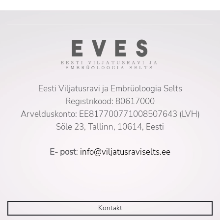
Eesti Viljatusravi ja Embrüoloogia Selts
Registrikood: 80617000
Arvelduskonto: EE817700771008507643 (LVH)
Sõle 23, Tallinn, 10614, Eesti
E- post
:
info@viljatusraviselts.ee
Kontakt