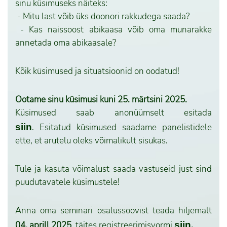
sinu küsimuseks näiteks:
- Mitu last võib üks doonori rakkudega saada?
- Kas naissoost abikaasa võib oma munarakke
annetada oma abikaasale?
Kõik küsimused ja situatsioonid on oodatud!
Ootame sinu küsimusi kuni 25. märtsini 2025.
Küsimused saab anonüümselt esitada
siin
.
Esitatud küsimused saadame panelistidele
ette, et arutelu oleks võimalikult sisukas.
Tule ja kasuta võimalust saada vastuseid just sind
puudutavatele küsimustele!
Anna oma seminari osalussoovist teada hiljemalt
.
04. aprill 2025
, täites registreerimisvormi
siin