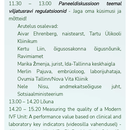
11.30 – 13.00
Paneeldiskussioon teemal
viljatusravi regulatsioonid
- Jaga oma küsimusi ja
mõtteid!
Arutelus osalevad:
Aivar Ehrenberg, naistearst, Tartu Ülikooli
Kliinikum
Kertu Liin, õigusosakonna õigusnõunik,
Ravimiamet
Marika Žmenja, jurist, Ida-Tallinna keskhaigla
Merlin Pajuva, embrüoloog, laborijuhataja,
Ovumia Tallinn/Nova Vita Kliinik
Nele Nisu, andmekaitseõiguse juht,
Sotsiaalministeerium
13.00 – 14.20 Lõuna
14.20 – 15.20 Measuring the quality of a Modern
IVF Unit: A performance value based on clinical and
laboratory key indicators (videosilla vahendusel) -